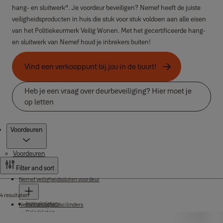
hang- en sluitwerk". Je voordeur beveiligen? Nemef heeft de juiste
veiligheidsproducten in huis die stuk voor stuk voldoen aan alle eisen
van het Politiekeurmerk Veilig Wonen. Met het gecertificeerde hang-
en sluitwerk van Nemef houd je inbrekers buiten!
Vind een verkooppunt bij jou in de buurt!
Heb je een vraag over deurbeveiliging? Hier moet je
op letten
Producten
Voordeuren
Voordeuren
Filter and sort
Nemef veiligheidssloten voordeur
4 resultaten
Insteeksloten
Nemef veiligheidscilinders
Oplegsloten
Nemef veiligheidsbeslag
Bijzetsloten