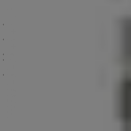
Meerpuntssluitingen
Sluitkommen
Veiligheidsbeslag voor deursloten
Diverse deurbeveiligingen
Veiligheidsbeslag voor deursloten - Zwart
Veiligheidsbeslag voor bijzetsloten
Achterdeuren
Veiligheidsbeslag voor bijzetsloten - Zwart
Kierstandhouders
Veiligheidsbeslag voor oplegsloten
Overige buitendeuren
Nemef veiligheidssloten
Dubbele deuren
Meerpuntssluitingen
Nemef veiligheidsbeslag
Nemef veiligheidssloten
Bijzetsloten
Binnendeuren
Insteeksloten
Sluitkommen
Veiligheidsbeslag voor deursloten
Meerpuntssluitingen
Nemef veiligheidscilinders
Nemef veiligheidsbeslag
Veiligheidsbeslag voor deursloten - Zwart
Bijzetsloten
Ramen
Diverse deurbeveiligingen
Standaard deursloten Nemef
Veiligheidsbeslag voor bijzetsloten
Insteeksloten
Veiligheidsbeslag voor bijzetsloten - Zwart
Oplegsloten
Veiligheidsbeslag voor deursloten - Zwart
Diverse deurbeveiligingen
Sluitkommen
Veiligheidsbeslag voor deursloten
Kierstandhouders
Loopdeursloten
Standaard cilinders Nemef
Nemef druksluitingen
Veiligheidsbeslag voor bijzetsloten - Zwart
Kastdeursloten
Diverse producten voor binnendeuren
Nemef opleg raamsluiting
Veiligheidsbeslag voor bijzetsloten
Dievenklauwen
Nemef veiligheidscilinders
Badkamer en WC sloten
Nemef combi-uitzetter
Insteekgrendels
Deurslot afsluitbaar met sleutel
Nemef insteekgrendel
Deurslot afsluitbaar met cilinder
WC beslag
Nemef krukespagnolet
Boormallen
Dievenklauwen