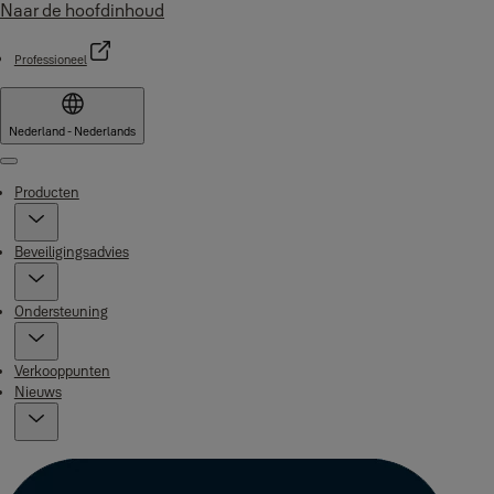
Naar de hoofdinhoud
Professioneel
Nederland - Nederlands
Menu
Producten
Beveiligingsadvies
Ondersteuning
Verkooppunten
Nieuws