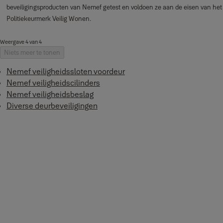
beveiligingsproducten van Nemef getest en voldoen ze aan de eisen van het
Politiekeurmerk Veilig Wonen.
Weergave 4 van 4
Niets meer te tonen
Nemef veiligheidssloten voordeur
Nemef veiligheidscilinders
Nemef veiligheidsbeslag
Diverse deurbeveiligingen