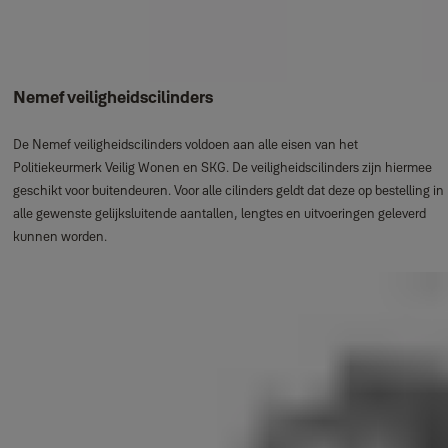
Nemef veiligheidscilinders
De Nemef veiligheidscilinders voldoen aan alle eisen van het
Politiekeurmerk Veilig Wonen en SKG. De veiligheidscilinders zijn hiermee
geschikt voor buitendeuren. Voor alle cilinders geldt dat deze op bestelling in
alle gewenste gelijksluitende aantallen, lengtes en uitvoeringen geleverd
kunnen worden.