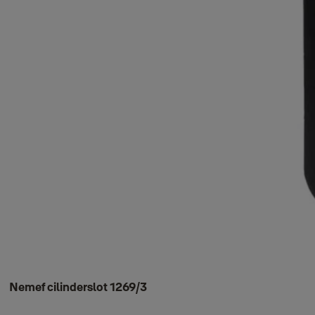
Nemef cilinderslot 1269/3