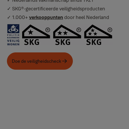
✓ Nederlands vakmanschap sinds 1921
✓ SKG®-gecertificeerde veiligheidsproducten
✓ 1.000+
verkooppunten
door heel Nederland
Doe de veiligheidscheck