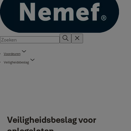
Voordeuren
Veiligheidsbeslag
Veiligheidsbeslag voor
oplegsloten