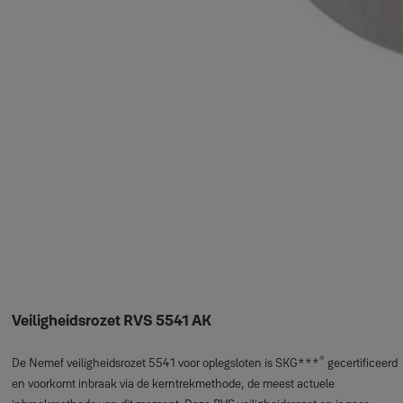
Veiligheidsrozet RVS 5541 AK
®
De Nemef veiligheidsrozet 5541 voor oplegsloten is SKG***
gecertificeerd
en voorkomt inbraak via de kerntrekmethode, de meest actuele