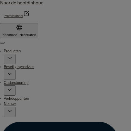
Naar de hoofdinhoud
Professioneel
Nederland - Nederlands
Menu
Producten
Beveiligingsadvies
Ondersteuning
Verkooppunten
Nieuws