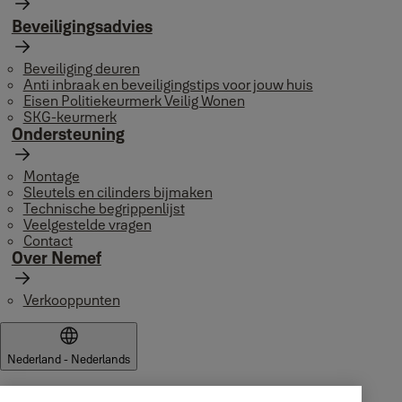
Beveiligingsadvies
Beveiliging deuren
Anti inbraak en beveiligingstips voor jouw huis
Eisen Politiekeurmerk Veilig Wonen
SKG-keurmerk
Ondersteuning
Montage
Sleutels en cilinders bijmaken
Technische begrippenlijst
Veelgestelde vragen
Contact
Over Nemef
Verkooppunten
Nederland - Nederlands