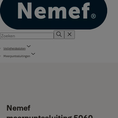
Veiligheidssloten
Meerpuntssluitingen
Nemef
meerpuntssluiting 5060