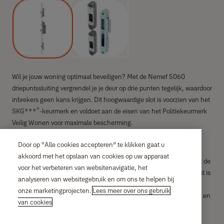
Wil je jouw woning optimaal beveiligen? Met de Nemef 5060
driepuntssluiting vergrendel je je deur op drie punten tegelijk, waardoor
inbrekers geen kans krijgen. Dit hoogwaardige slot is voorzien van het
®
SKG***
-keurmerk en voldoet aan de eisen van het Politiekeurmerk
Veilig Wonen voor maximale bescherming.
De krukbediening maakt het gebruik extra eenvoudig: door de kruk
Door op “Alle cookies accepteren” te klikken gaat u
omhoog te bewegen vergrendelen de robuuste haakschoten
akkoord met het opslaan van cookies op uw apparaat
automatisch in de sluitkommen. Vervolgens kan je de deurkruk met de
voor het verbeteren van websitenavigatie, het
sleutel blokkeren voor extra veiligheid. Dankzij de compacte slotkast is
analyseren van websitegebruik en om ons te helpen bij
dit slot ook perfect geschikt voor deuren met een smalle stijl.
onze marketingprojecten.
Lees meer over ons gebruik
Bovendien zorgt de versterkte krukconstructie voor extra stevigheid en
van cookies
duurzaamheid.