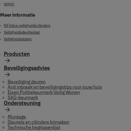
NEMEF
Meer informatie
NF3plus veiligheidscilinders
Veiligheidsdeurbeslag
Veiligheidssloten
Producten
Beveiligingsadvies
Beveiliging deuren
Anti inbraak en beveiligingstips voor jouw huis
Eisen Politiekeurmerk Veilig Wonen
SKG-keurmerk
Ondersteuning
Montage
Sleutels en cilinders bijmaken
Technische begrippenlijst