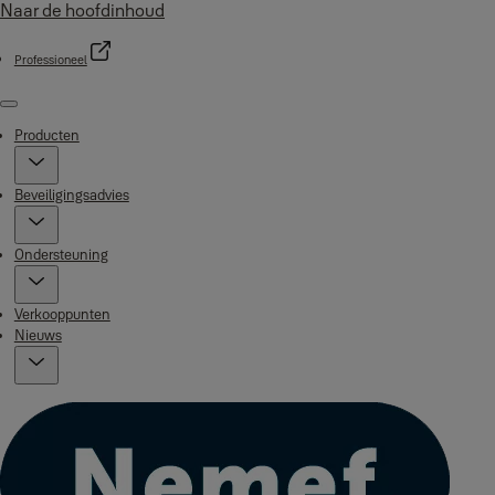
Naar de hoofdinhoud
Professioneel
Menu
Producten
Beveiligingsadvies
Ondersteuning
Verkooppunten
Nieuws