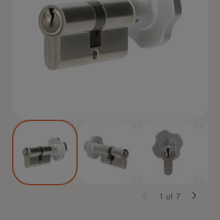
1
of
7