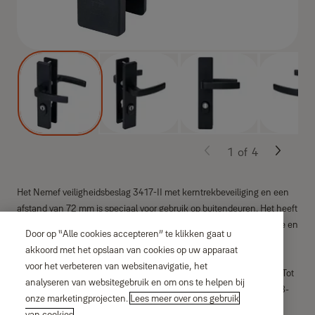
1
of
4
Het Nemef veiligheidsbeslag 3417-II met kerntrekbeveiliging en een
afstand van 72 mm is speciaal voor gebruik op buitendeuren. Het heeft
deurkrukken aan beide zijden en is voorzien van een hoogwaardige en
Door op “Alle cookies accepteren” te klikken gaat u
®
stijlvolle zwarte structuur afwerking. Het beslag is SKG***
akkoord met het opslaan van cookies op uw apparaat
gecertificeerd en hierdoor extra veilig. De lengte van de schilden
voor het verbeteren van websitenavigatie, het
bedraagt 245mm en dekt hiermee bijna alle oude deurschilden af. Tot
analyseren van websitegebruik en om ons te helpen bij
slot is dit beslag geschikt voor montage op deuren met een dikte 38-
onze marketingprojecten.
Lees meer over ons gebruik
54mm, dus past dit in nagenoeg alle situaties.
van cookies