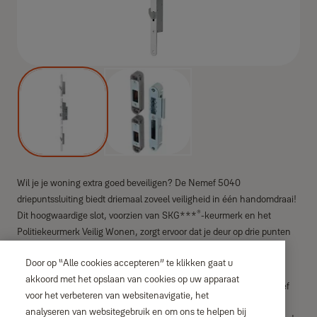
Wil je je woning extra goed beveiligen? De Nemef 5040
driepuntssluiting biedt driemaal zoveel veiligheid in één handomdraai!
®
Dit hoogwaardige slot, voorzien van SKG***
-keurmerk en het
Politiekeurmerk Veilig Wonen, zorgt ervoor dat je deur op drie punten
vergrendeld wordt. Hierdoor krijgen inbrekers geen kans.
Door op “Alle cookies accepteren” te klikken gaat u
Dankzij de cilinderbediening draai je eenvoudig met je sleutel de
akkoord met het opslaan van cookies op uw apparaat
robuuste haakschoten uit, waardoor je deur stevig vastzit. De Nemef
voor het verbeteren van websitenavigatie, het
5040 driepuntssluiting heeft een compacte slotkast, waardoor hij
analyseren van websitegebruik en om ons te helpen bij