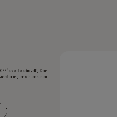
®
SKG**
en is dus extra veilig. Door
 waardoor er geen schade aan de
n