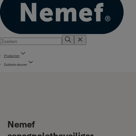
Producten
Dubbele deuren
Nemef
espagnoletbeveiliger