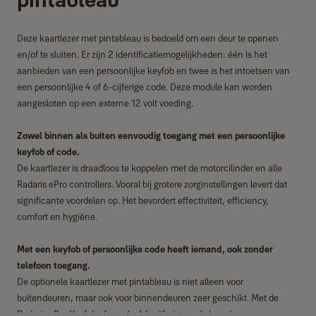
Deze kaartlezer met pintableau is bedoeld om een deur te openen
en/of te sluiten. Er zijn 2 identificatiemogelijkheden: één is het
aanbieden van een persoonlijke keyfob en twee is het intoetsen van
een persoonlijke 4 of 6-cijferige code. Deze module kan worden
aangesloten op een externe 12 volt voeding.
Zowel binnen als buiten eenvoudig toegang met een persoonlijke
keyfob of code.
De kaartlezer is draadloos te koppelen met de motorcilinder en alle
Radaris ePro controllers. Vooral bij grotere zorginstellingen levert dat
significante voordelen op. Het bevordert effectiviteit, efficiency,
comfort en hygiëne.
Met een keyfob of persoonlijke code heeft iemand, ook zonder
telefoon toegang.
De optionele kaartlezer met pintableau is niet alleen voor
buitendeuren, maar ook voor binnendeuren zeer geschikt. Met de
Radaris ePro Keyfob of een 4 of 6-cijferige code kan de