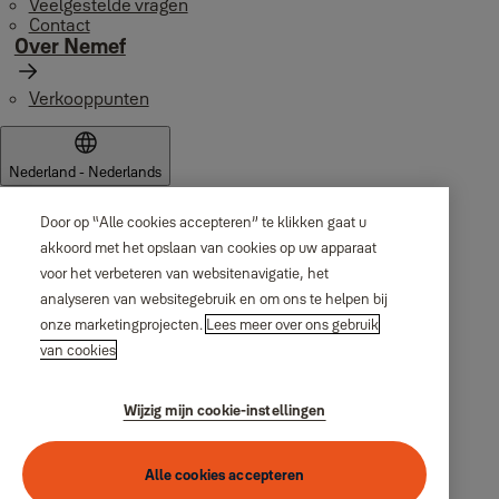
Veelgestelde vragen
Contact
Over Nemef
Verkooppunten
Nederland - Nederlands
Door op “Alle cookies accepteren” te klikken gaat u
akkoord met het opslaan van cookies op uw apparaat
voor het verbeteren van websitenavigatie, het
analyseren van websitegebruik en om ons te helpen bij
onze marketingprojecten.
Lees meer over ons gebruik
van cookies
© ASSA ABLOY
Privacycentrum
Algemene voorwaarden
Wijzig mijn cookie-instellingen
Juridisch/ Toegankelijkheid
ASSA ABLOY Group
Alle cookies accepteren