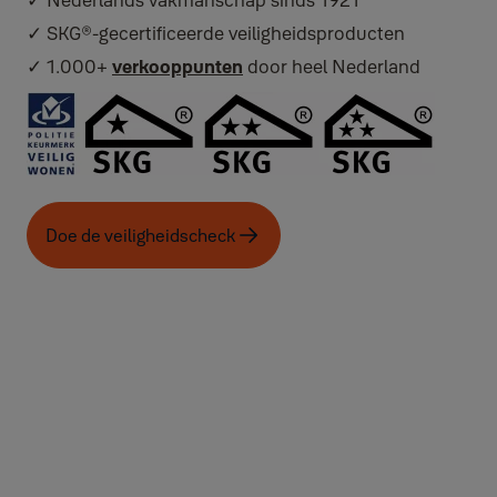
✓ Nederlands vakmanschap sinds 1921
✓ SKG®-gecertificeerde veiligheidsproducten
✓ 1.000+
verkooppunten
door heel Nederland
Doe de veiligheidscheck